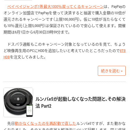
ペイペイジャンボ1等最大1000％戻ってくるキャンペーン
は、PayPayの
オンライン加盟店でPayPayを使って決済すると抽選で購入金額の10倍が
還元されるキャンペーンです（上限100,000円）。仮に10倍が当たらなくて
も10％還元（上限5,000円）は保証されているので安心して使えます。開催
期間は6月1日から6月30日23時59分まで。
ドスパラ通販もこのキャンペーン対象となっているのを見て、ちょう
ど映像再生用のPCにHDDを追加したいと考えていたところだったので
8TB
HDD
を注文してみました。
続きを読む »
ルンバe5が起動しなくなった問題と、その解決
法 Part2
先日
動かなくなったのを再起動で直した
ルンバe5ですが、また動かな
くなりました。そのときの症状と解決法について記載します。同じ症状