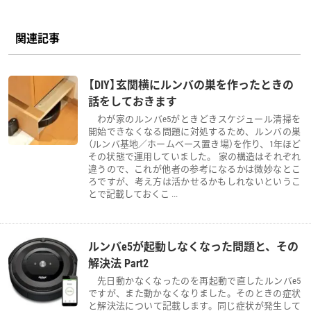
関連記事
【DIY】玄関横にルンバの巣を作ったときの
話をしておきます
わが家のルンバe5がときどきスケジュール清掃を
開始できなくなる問題に対処するため、ルンバの巣
（ルンバ基地／ホームベース置き場）を作り、1年ほど
その状態で運用していました。 家の構造はそれぞれ
違うので、これが他者の参考になるかは微妙なとこ
ろですが、考え方は活かせるかもしれないというこ
とで記載しておくこ ...
ルンバe5が起動しなくなった問題と、その
解決法 Part2
先日動かなくなったのを再起動で直したルンバe5
ですが、また動かなくなりました。そのときの症状
と解決法について記載します。同じ症状が発生して