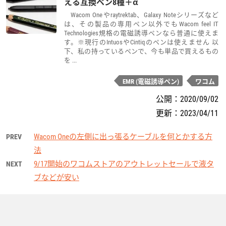
える互換ペン8種＋α
Wacom Oneやraytrektab、Galaxy Noteシリーズなど
は、その製品の専用ペン以外でもWacom feel IT
Technologies規格の電磁誘導ペンなら普通に使えま
す。※現行のIntuosやCintiqのペンは使えません 以
下、私の持っているペンで、今も単品で買えるもの
を ...
EMR (電磁誘導ペン)
ワコム
公開：
2020/09/02
更新：
2023/04/11
Wacom Oneの左側に出っ張るケーブルを何とかする方
PREV
法
9/17開始のワコムストアのアウトレットセールで液タ
NEXT
ブなどが安い