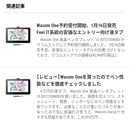
関連記事
Wacom One予約受付開始、1月16日発売
Feel IT系統の安価なエントリー向け液タブ
Wacom One 液晶ペンタブレット 13 (DTC133W0D) が
ワコムストアにて予約受付開始しました。1月16日発
売予定。安価なエントリーモデルの位置づけとなっ
ており、ワコムストアでの価格は42,900円（税込）。
【レビュー】Wacom Oneを買ったのでペン性
能などを徹底チェックしました
4万円の液タブ、Wacom One 液晶ペンタブレット
13 (DTC133W0D)を買いました。感想を交えつつ、スキ
ャンレート、視差、ジッターなどのペン性能などを
見ていきます。 必要なことだけ書いたつもりが長く
なったので先に結論だけ言うと、Wacom Oneは十分
すぎる性能があります。これが4万円 ...