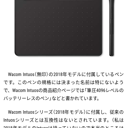
Wacom Intuos（無印）の2018年モデルに付属しているペン
です。このペンの規格には決まった名前は特にないよう
で、Wacom Intuosの商品紹介ページでは「筆圧4096レベルの
バッテリーレスのペン」などと書かれています。
Wacom Intuosシリーズ（2018年モデル）に付属し、従来の
Intuosシリーズとは互換性はないとされています。（私は
2018年モデルのIntuosは持っていないので本当のところは