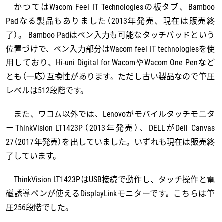
かつてはWacom Feel IT Technologiesの板タブ、Bamboo
Padなる製品もありました（2013年発売、現在は販売終
了）。 Bamboo Padはペン入力も可能なタッチパッドという
位置づけで、ペン入力部分はWacom feel IT technologiesを使
用しており、Hi-uni Digital for WacomやWacom One Penなど
とも（一応）互換性があります。ただし古い製品なので筆圧
レベルは512段階です。
また、ワコム以外では、Lenovoがモバイルタッチモニタ
ーThinkVision LT1423P（2013年発売）、DELLがDell Canvas
27（2017年発売）を出していました。いずれも現在は販売終
了しています。
ThinkVision LT1423PはUSB接続で動作し、タッチ操作と電
磁誘導ペンが使えるDisplayLinkモニターです。こちらは筆
圧256段階でした。