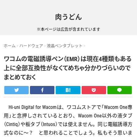
肉うどん
※本ページは広告が含まれています
ホーム
ハードウェア
液晶ペンタブレット
ワコムの電磁誘導ペン（EMR）は現在4種類もある
上に全部互換性がなくてめちゃ分かりづらいので
まとめておく
Hi-uni Digital for Wacomは、ワコムストアで「Wacom One専
用」と念押しされているとおり、Wacom One以外の液タブ
（Cintiq）や板タブ（Intuos）では使えません。同じ電磁誘導方
式なのに～？ と思われることでしょう。私もそう思いま