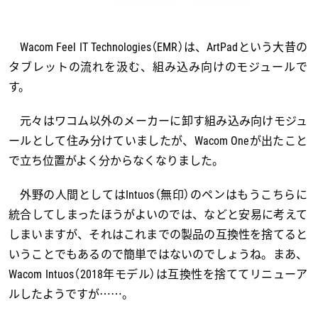
Wacom Feel IT Technologies（EMR）は、ArtPadという大昔の
タブレットの流れを汲む、組み込み向けのモジュールで
す。
元々はワコム以外のメーカーに卸す組み込み向けモジュ
ールとして住み分けていましたが、Wacom Oneが出たこと
で立ち位置がよく分からなくなりました。
外野の人間としてはIntuos（無印）のペンはもうこちらに
統合してしまったほうがよいのでは、などと安易に考えて
しまいますが、それはこれまでの製品の互換性を捨てると
いうことでもあるので簡単ではないのでしょうね。まあ、
Wacom Intuos（2018年モデル）は互換性を捨ててリニューア
ルしたようですが……。