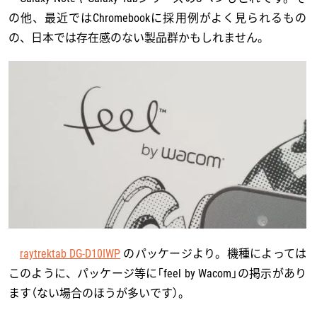
の他、最近ではChromebookに採用例がよく見られるもの
の、日本では存在感のない製品群かもしれません。
raytrektab DG-D10IWP
のパッケージより。機種によっては
このように、パッケージ等に「feel by Wacom」の掲示があり
ます（ない場合のほうが多いです）。