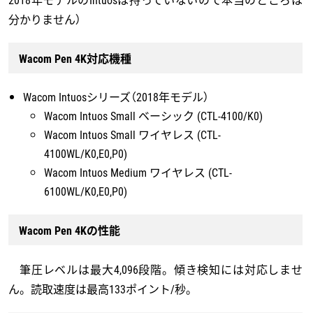
分かりません）
Wacom Pen 4K対応機種
Wacom Intuosシリーズ（2018年モデル）
Wacom Intuos Small ベーシック (CTL-4100/K0)
Wacom Intuos Small ワイヤレス (CTL-
4100WL/K0,E0,P0)
Wacom Intuos Medium ワイヤレス (CTL-
6100WL/K0,E0,P0)
Wacom Pen 4Kの性能
筆圧レベルは最大4,096段階。傾き検知には対応しませ
ん。読取速度は最高133ポイント/秒。