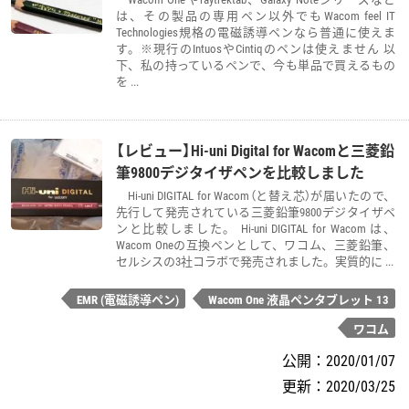
は、その製品の専用ペン以外でもWacom feel IT
Technologies規格の電磁誘導ペンなら普通に使えま
す。※現行のIntuosやCintiqのペンは使えません 以
下、私の持っているペンで、今も単品で買えるもの
を ...
【レビュー】Hi-uni Digital for Wacomと三菱鉛
筆9800デジタイザペンを比較しました
Hi-uni DIGITAL for Wacom（と替え芯）が届いたので、
先行して発売されている三菱鉛筆9800デジタイザペ
ンと比較しました。 Hi-uni DIGITAL for Wacom は、
Wacom Oneの互換ペンとして、ワコム、三菱鉛筆、
セルシスの3社コラボで発売されました。実質的に ...
EMR (電磁誘導ペン)
Wacom One 液晶ペンタブレット 13
ワコム
公開：
2020/01/07
更新：
2020/03/25