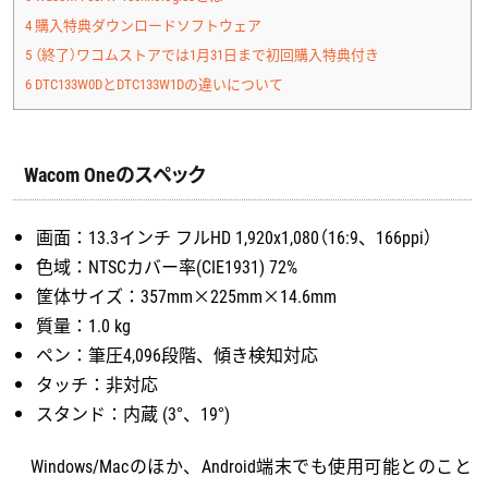
4
購入特典ダウンロードソフトウェア
5
（終了）ワコムストアでは1月31日まで初回購入特典付き
6
DTC133W0DとDTC133W1Dの違いについて
Wacom Oneのスペック
画面：13.3インチ フルHD 1,920x1,080（16:9、166ppi）
色域：NTSCカバー率(CIE1931) 72%
筐体サイズ：357mm×225mm×14.6mm
質量：1.0 kg
ペン：筆圧4,096段階、傾き検知対応
タッチ：非対応
スタンド：内蔵 (3°、19°)
Windows/Macのほか、Android端末でも使用可能とのこと