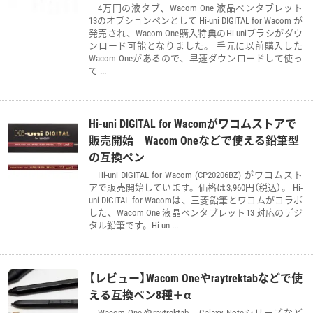
4万円の液タブ、Wacom One 液晶ペンタブレット
13のオプションペンとして Hi-uni DIGITAL for Wacom が
発売され、Wacom One購入特典のHi-uniブラシがダウ
ンロード可能となりました。 手元に以前購入した
Wacom Oneがあるので、早速ダウンロードして使っ
て ...
Hi-uni DIGITAL for Wacomがワコムストアで
販売開始 Wacom Oneなどで使える鉛筆型
の互換ペン
Hi-uni DIGITAL for Wacom (CP20206BZ) がワコムスト
アで販売開始しています。価格は3,960円（税込）。 Hi-
uni DIGITAL for Wacomは、三菱鉛筆とワコムがコラボ
した、Wacom One 液晶ペンタブレット13 対応のデジ
タル鉛筆です。Hi-un ...
【レビュー】Wacom Oneやraytrektabなどで使
える互換ペン8種＋α
Wacom Oneやraytrektab、Galaxy Noteシリーズなど