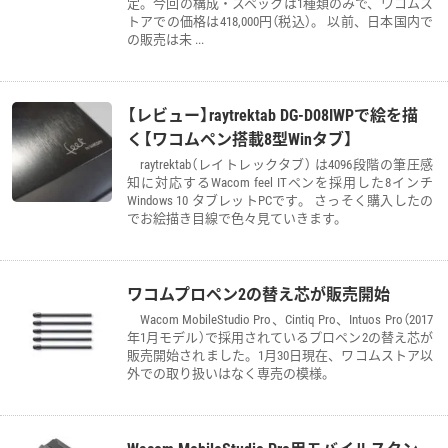
定。今回の構成・スペックは1種類のみで、ワコムス
トアでの価格は418,000円（税込）。 以前、日本国内で
の販売は未 ...
【レビュー】raytrektab DG-D08IWPで絵を描
く【ワコムペン搭載8型Winタブ】
raytrektab（レイトレックタブ） は4096段階の筆圧感
知に対応するWacom feel ITペンを採用した8インチ
Windows 10 タブレットPCです。 さっそく購入したの
でお絵描き目線で色々見ていきます。
ワコムプロペン2の替え芯が販売開始
Wacom MobileStudio Pro、Cintiq Pro、Intuos Pro（2017
年1月モデル）で採用されているプロペン2の替え芯が
販売開始されました。1月30日現在、ワコムストア以
外での取り扱いはなく専売の模様。