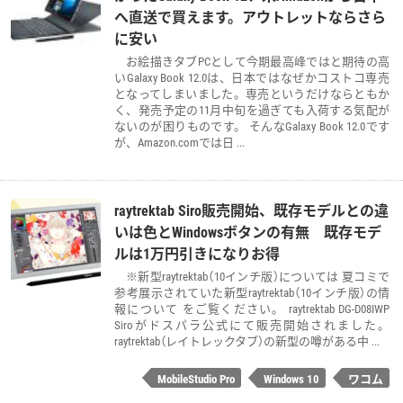
へ直送で買えます。アウトレットならさら
に安い
お絵描きタブPCとして今期最高峰ではと期待の高
いGalaxy Book 12.0は、日本ではなぜかコストコ専売
となってしまいました。専売というだけならともか
く、発売予定の11月中旬を過ぎても入荷する気配が
ないのが困りものです。 そんなGalaxy Book 12.0です
が、Amazon.comでは日 ...
raytrektab Siro販売開始、既存モデルとの違
いは色とWindowsボタンの有無 既存モデ
ルは1万円引きになりお得
※新型raytrektab（10インチ版）については 夏コミで
参考展示されていた新型raytrektab（10インチ版）の情
報について をご覧ください。 raytrektab DG-D08IWP
Siroがドスパラ公式にて販売開始されました。
raytrektab（レイトレックタブ）の新型の噂がある中 ...
MobileStudio Pro
Windows 10
ワコム