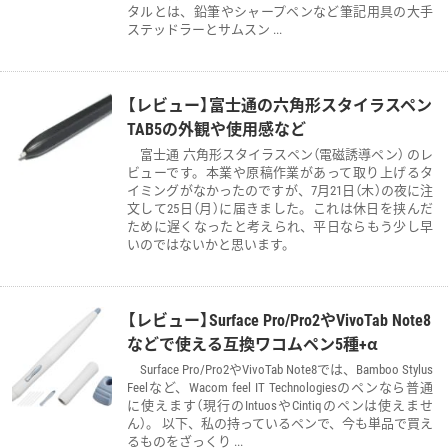
タルとは、鉛筆やシャープペンなど筆記用具の大手
ステッドラーとサムスン ...
【レビュー】富士通の六角形スタイラスペン
TAB5の外観や使用感など
富士通 六角形スタイラスペン（電磁誘導ペン） のレ
ビューです。本業や原稿作業があって取り上げるタ
イミングがなかったのですが、7月21日（木）の夜に注
文して25日（月）に届きました。これは休日を挟んだ
ために遅くなったと考えられ、平日ならもう少し早
いのではないかと思います。
【レビュー】Surface Pro/Pro2やVivoTab Note8
などで使える互換ワコムペン5種+α
Surface Pro/Pro2やVivoTab Note8では、Bamboo Stylus
Feelなど、Wacom feel IT Technologiesのペンなら普通
に使えます（現行のIntuosやCintiqのペンは使えませ
ん）。 以下、私の持っているペンで、今も単品で買え
るものをざっくり ...