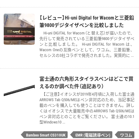
【レビュー】Hi-uni Digital for Wacomと三菱鉛
筆9800デジタイザペンを比較しました
Hi-uni DIGITAL for Wacom（と替え芯）が届いたので、
先行して発売されている三菱鉛筆9800デジタイザペ
ンと比較しました。 Hi-uni DIGITAL for Wacom は、
Wacom Oneの互換ペンとして、ワコム、三菱鉛筆、
セルシスの3社コラボで発売されました。実質的に ...
富士通の六角形スタイラスペンはどこで買
えるのか調べた件（追記あり）
【ご注意】イオシスが2019年4月頃に入荷した富士通
ARROWS Tab Q506/MEはペン非対応のため、当記事記
載のペンを購入しても使うことはできません。詳し
くはイオシスで大量販売中のARROWS Tab Q506/MEは
ペン非対応とのことをご覧ください。 富士通の10.1
型Windows10 ...
Bamboo Smart CS310UK
EMR (電磁誘導ペン)
ワコム