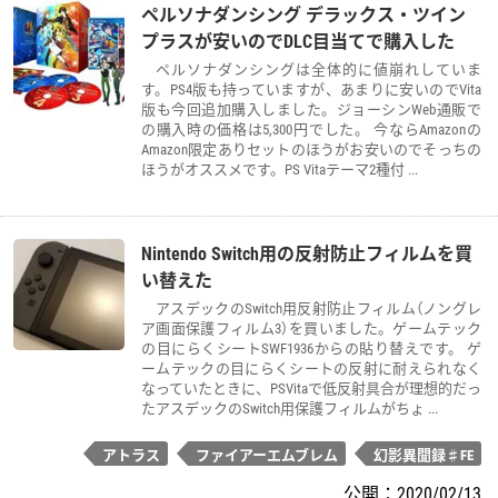
ペルソナダンシング デラックス・ツイン
プラスが安いのでDLC目当てで購入した
ペルソナダンシングは全体的に値崩れしていま
す。PS4版も持っていますが、あまりに安いのでVita
版も今回追加購入しました。ジョーシンWeb通販で
の購入時の価格は5,300円でした。 今ならAmazonの
Amazon限定ありセットのほうがお安いのでそっちの
ほうがオススメです。PS Vitaテーマ2種付 ...
Nintendo Switch用の反射防止フィルムを買
い替えた
アスデックのSwitch用反射防止フィルム（ノングレ
ア画面保護フィルム3）を買いました。ゲームテック
の目にらくシートSWF1936からの貼り替えです。 ゲ
ームテックの目にらくシートの反射に耐えられなく
なっていたときに、PSVitaで低反射具合が理想的だっ
たアスデックのSwitch用保護フィルムがちょ ...
アトラス
ファイアーエムブレム
幻影異聞録♯FE
公開：
2020/02/13