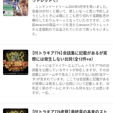
ニンテンドードリーム2023年5月号を買いました。
音楽CDが付くと聞いて、欲しいな～と思い予約しよ
うとしたときには既にどこも売り切れで高額転売が
横行しておりムキーッとなっていたのですが、この
前Amazonの商品ページを見たらAmazonアウトレット
から定価割れで出品されていたので買っちゃいまし
た。
【FEトラキア776】会話集に記載があるが実
際には発生しない台詞（全12件+α）
ネットにはファイアーエムブレム トラキア776の台
詞集を公開しているサイトが存在しますが、その台
詞集にはゲーム中で見ることができない台詞（没デー
タ）が含まれています。ここでは会話集に記載がある
が実際には発生しない台詞について記載します。 20
年近く前のゲームにネタバレも何もないとは思いま
すが、一応、 ...
【FEトラキア776考察】最終章の本来のスト