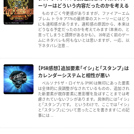
ーリーはどういう内容だったのかを考える
ものすごく今更感がありますが、ファイアーエム
ブレム トラキア776の最終章のストーリーにはどう
にも違和感があります。違和感の原因から、本来は
どうなる予定だったのかを考えてみます（本来の、と
言ってしまうと語弊があるかも）。 20年近く前のゲー
ムにネタバレも何もないとは思いますが、一応、以
下ネタバレ注意 ...
【P5R感想】追加要素「イシ」と「スタンプ」は
カレンダーシステムと相性が悪い
ペルソナ5 ザ・ロイヤル（P5R）は無印にあった要素
は全体的に良調整がなされているものの、追加され
た新要素が既存要素に悪影響を及ぼすことまでは考
慮されていないフシがあります。具体的には「イシ」
と「スタンプ」です。 というわけで、ここでは「イシ」
と「スタンプ」について思ったことを書きます（この記
事には ...