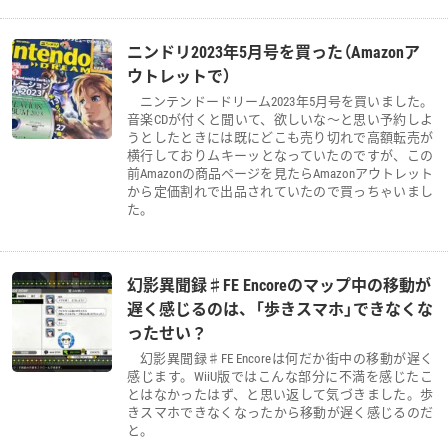
ニンドリ2023年5月号を買った（Amazonア
ウトレットで）
ニンテンドードリーム2023年5月号を買いました。
音楽CDが付くと聞いて、欲しいな～と思い予約しよ
うとしたときには既にどこも売り切れで高額転売が
横行しておりムキーッとなっていたのですが、この
前Amazonの商品ページを見たらAmazonアウトレット
から定価割れで出品されていたので買っちゃいまし
た。
幻影異聞録♯FE Encoreのマップ中の移動が
遅く感じるのは、「歩きスマホ」できなくな
ったせい？
幻影異聞録♯FE Encoreは何だか街中の移動が遅く
感じます。WiiU版ではこんな部分に不満を感じたこ
とはなかったはず、と思い返して気づきました。歩
きスマホできなくなったから移動が遅く感じるのだ
と。