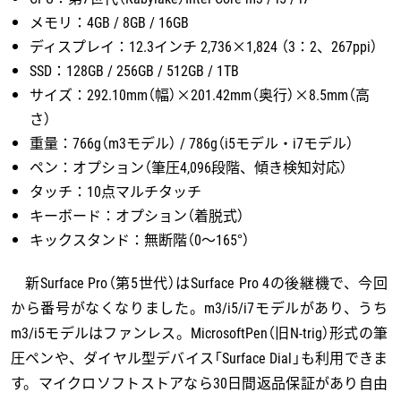
メモリ：4GB / 8GB / 16GB
ディスプレイ：12.3インチ 2,736×1,824 （3：2、267ppi）
SSD：128GB / 256GB / 512GB / 1TB
サイズ：292.10mm（幅）×201.42mm（奥行）×8.5mm（高
さ）
重量：766g（m3モデル） / 786g（i5モデル・i7モデル）
ペン：オプション（筆圧4,096段階、傾き検知対応）
タッチ：10点マルチタッチ
キーボード：オプション（着脱式）
キックスタンド：無断階（0～165°）
新Surface Pro（第5世代）はSurface Pro 4の後継機で、今回
から番号がなくなりました。m3/i5/i7モデルがあり、うち
m3/i5モデルはファンレス。MicrosoftPen（旧N-trig）形式の筆
圧ペンや、ダイヤル型デバイス「Surface Dial」も利用できま
す。マイクロソフトストアなら30日間返品保証があり自由