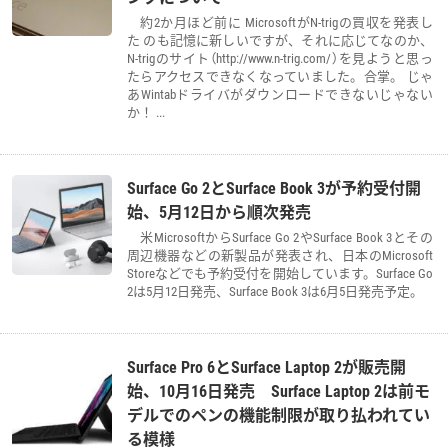
約2か月ほど前に MicrosoftがN-trigの買収を発表し
た のも記憶に新しいですが、それに応じてなのか、
N-trigのサイト（http://www.n-trig.com/）を見ようと思っ
たらアクセスできなくなっていました。合掌。 じゃ
あWintabドライバがダウンロードできないじゃない
か！ ...
Surface Go 2とSurface Book 3が予約受付開
始、5月12日から順次発売
米MicrosoftからSurface Go 2やSurface Book 3とその
周辺機器などの新製品が発表され、日本のMicrosoft
Storeなどでも予約受付を開始しています。Surface Go
2は5月12日発売、Surface Book 3は6月5日発売予定。
Surface Pro 6とSurface Laptop 2が販売開
始、10月16日発売 Surface Laptop 2は前モ
デルでのペンの機能制限が取り払われてい
る模様