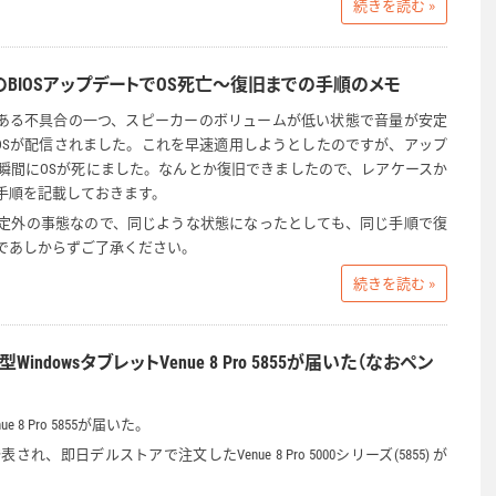
続きを読む »
ro 5855のBIOSアップデートでOS死亡～復旧までの手順のメモ
ro 5855の数ある不具合の一つ、スピーカーのボリュームが低い状態で音量が安定
IOSが配信されました。これを早速適用しようとしたのですが、アップ
瞬間にOSが死にました。なんとか復旧できましたので、レアケースか
手順を記載しておきます。
定外の事態なので、同じような状態になったとしても、同じ手順で復
であしからずご了承ください。
続きを読む »
indowsタブレットVenue 8 Pro 5855が届いた（なおペン
8 Pro 5855が届いた。
表され、即日デルストアで注文したVenue 8 Pro 5000シリーズ(5855) が