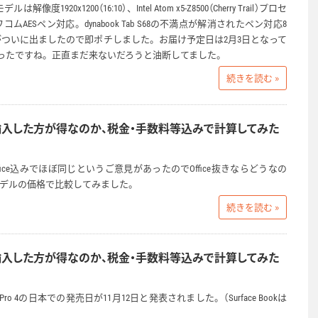
デルは解像度1920x1200（16:10）、Intel Atom x5-Z8500（Cherry Trail）プロセ
ムAESペン対応。dynabook Tab S68の不満点が解消されたペン対応8
ットがついに出ましたので即ポチしました。お届け予定日は2月3日となって
ったですね。正直まだ来ないだろうと油断してました。
続きを読む »
は本当に輸入した方が得なのか、税金・手数料等込みで計算してみた
fice込みでほぼ同じというご意見があったのでOffice抜きならどうなの
しモデルの価格で比較してみました。
続きを読む »
は本当に輸入した方が得なのか、税金・手数料等込みで計算してみた
 Pro 4の日本での発売日が11月12日と発表されました。（Surface Bookは