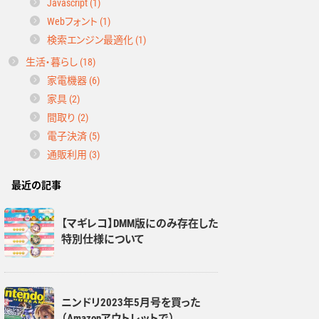
Javascript (1)
Webフォント (1)
検索エンジン最適化 (1)
生活・暮らし (18)
家電機器 (6)
家具 (2)
間取り (2)
電子決済 (5)
通販利用 (3)
最近の記事
【マギレコ】DMM版にのみ存在した
特別仕様について
ニンドリ2023年5月号を買った
（Amazonアウトレットで）