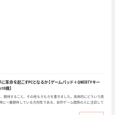
ム界に革命を起こすPCとなるか【ゲームパッド＋QWERTYキー
10機】
うこと、期待すること、その他もろもろを書きました。具体的にどういう用
特に一番期待している方向性である、自作ゲーム関係の人に注目して