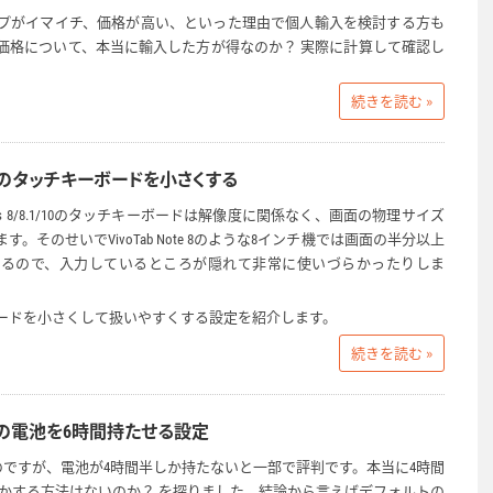
プがイマイチ、価格が高い、といった理由で個人輸入を検討する方も
価格について、本当に輸入した方が得なのか？ 実際に計算して確認し
続きを読む »
 10のタッチキーボードを小さくする
ws 8/8.1/10のタッチキーボードは解像度に関係なく、画面の物理サイズ
。そのせいでVivoTab Note 8のような8インチ機では画面の半分以上
まるので、入力しているところが隠れて非常に使いづらかったりしま
ードを小さくして扱いやすくする設定を紹介します。
続きを読む »
 Proの電池を6時間持たせる設定
能はよいのですが、電池が4時間半しか持たないと一部で評判です。本当に4時間
とかする方法はないのか？ を探りました。結論から言えばデフォルトの