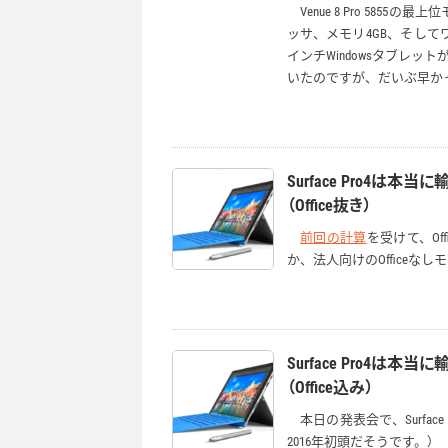
Venue 8 Pro 5855の最上位モ
ッサ、メモリ4GB、そしてワコ
インチWindowsタブレ
いたのですが、だいぶ早か
Surface Pro4
（Office抜き）
前回の計算
を受けて、Of
か、法人向けのOfficeな
Surface Pro4
（Office込み）
本日の発表会で、Surface
2016年初頭だそうです。）