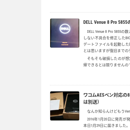
DELL Venue 8 P
DELL Venue 8 P
しない不具合を修正したB
デートファイルを起動した
とは思いますが復旧までの
そもそも破損したのが想
帰できるとは限りませんの
ワコムAESペン対応の8型W
は別送）
なんか知らんけどもうVenue 
2016年1月20日に発売が発
本日1月29日に届きました。