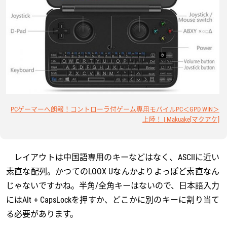
PCゲーマーへ朗報！コントローラ付ゲーム専用モバイルPC＜GPD WIN＞
上陸！ | Makuake[マクアケ]
レイアウトは中国語専用のキーなどはなく、ASCIIに近い
素直な配列。かつてのLOOX Uなんかよりよっぽど素直なん
じゃないですかね。半角/全角キーはないので、日本語入力
にはAlt + CapsLockを押すか、どこかに別のキーに割り当て
る必要があります。