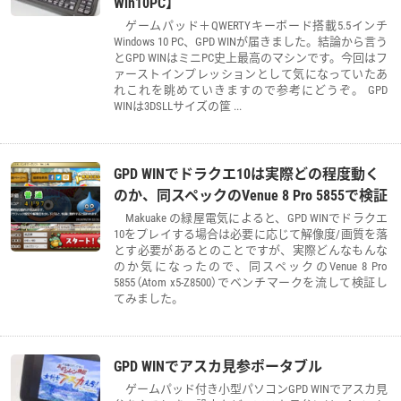
Win10PC】
ゲームパッド＋QWERTYキーボード搭載5.5インチ
Windows 10 PC、GPD WINが届きました。結論から言う
とGPD WINはミニPC史上最高のマシンです。今回はフ
ァーストインプレッションとして気になっていたあ
れこれを眺めていきますので参考にどうぞ。 GPD
WINは3DSLLサイズの筐 ...
GPD WINでドラクエ10は実際どの程度動く
のか、同スペックのVenue 8 Pro 5855で検証
Makuake の緑屋電気によると、GPD WINでドラクエ
10をプレイする場合は必要に応じて解像度/画質を落
とす必要があるとのことですが、実際どんなもんな
のか気になったので、同スペックのVenue 8 Pro
5855（Atom x5-Z8500）でベンチマークを流して検証し
てみました。
GPD WINでアスカ見参ポータブル
ゲームパッド付き小型パソコンGPD WINでアスカ見