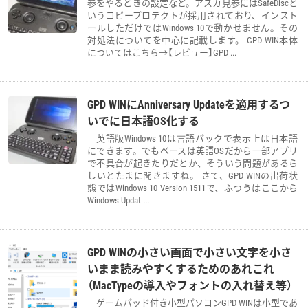
参をやるときの設定など。アスカ見参にはSafeDiscと
いうコピープロテクトが採用されており、インスト
ールしただけではWindows 10で動かせません。その
対処法についてを中心に記載します。 GPD WIN本体
についてはこちら→【レビュー】GPD ...
GPD WINにAnniversary Updateを適用するつ
いでに日本語OS化する
英語版Windows 10は言語パックで表示上は日本語
にできます。でもベースは英語OSだから一部アプリ
で不具合が起きたりだとか、そういう問題があるら
しいとたまに聞きますね。 さて、GPD WINの出荷状
態ではWindows 10 Version 1511で、ふつうはここから
Windows Updat ...
GPD WINの小さい画面で小さい文字を小さ
いまま読みやすくするためのあれこれ
（MacTypeの導入やフォントの入れ替え等）
ゲームパッド付き小型パソコンGPD WINは小型であ