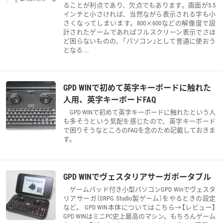
ることが利点であり、欠点でもあります。画面が5.5
インチと小さければ、当然ながら表示される字も小
さくなってしまいます。800×600などの解像度で設
計されたゲームであればフルスクリーン表示でさほ
ど困らないものの、「パソコン」として普通に使おう
となる ...
GPD WINで初めて英字キーボードに触れた
人用、英字キーボードFAQ
GPD WINで初めて英字キーボードに触れたという人
も多そうという気配を感じたので、英字キーボード
で困りそうなところのFAQを念のため記載しておきま
す。
GPD WINでヴェスタリアサーガポータブル
ゲームパッド付き小型パソコンGPD Winでヴェスタ
リアサーガ（SRPG Studio製ゲーム）をやるときの設定
など。 GPD WIN本体についてはこちら→【レビュー】
GPD WINはミニPC史上最高のマシン。もちろんゲーム