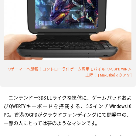
PCゲーマーへ朗報！コントローラ付ゲーム専用モバイルPC＜GPD WIN＞
上陸！ | Makuake[マクアケ]
ニンテンドー3DS LLライクな筐体に、ゲームパッドおよ
びQWERTYキーボードを搭載する、5.5インチWindows10
PC。香港のGPDがクラウドファンディングにて開発中の、
一部の人にとっては夢のようなマシンです。