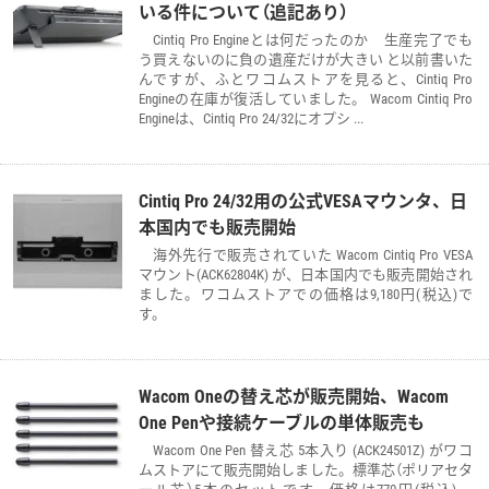
いる件について（追記あり）
Cintiq Pro Engineとは何だったのか 生産完了でも
う買えないのに負の遺産だけが大きい と以前書いた
んですが、ふとワコムストアを見ると、Cintiq Pro
Engineの在庫が復活していました。 Wacom Cintiq Pro
Engineは、Cintiq Pro 24/32にオプシ ...
Cintiq Pro 24/32用の公式VESAマウンタ、日
本国内でも販売開始
海外先行で販売されていた Wacom Cintiq Pro VESA
マウント(ACK62804K) が、日本国内でも販売開始され
ました。ワコムストアでの価格は9,180円(税込)で
す。
Wacom Oneの替え芯が販売開始、Wacom
One Penや接続ケーブルの単体販売も
Wacom One Pen 替え芯 5本入り (ACK24501Z) がワコ
ムストアにて販売開始しました。標準芯（ポリアセタ
ール芯）5本のセットです。価格は770円(税込)。