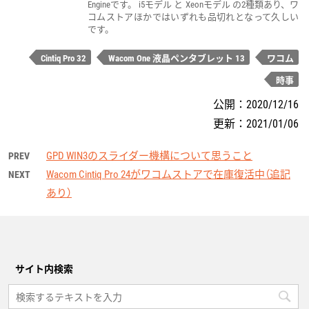
Engineです。 i5モデル と Xeonモデル の2種類あり、ワ
コムストアほかではいずれも品切れとなって久しい
です。
Cintiq Pro 32
Wacom One 液晶ペンタブレット 13
ワコム
時事
公開：
2020/12/16
更新：
2021/01/06
GPD WIN3のスライダー機構について思うこと
PREV
Wacom Cintiq Pro 24がワコムストアで在庫復活中（追記
NEXT
あり）
サイト内検索